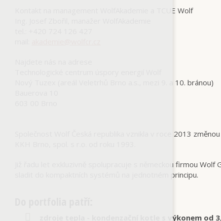
Kontakt na management WolfAkademie a TCUE Wolf
Ing. Josef Zbořil, manažer WolfAkademie
tel.: +420 724 126 427
mail:
akademie@wolfcr.cz
Najdete nás na adrese
Technologické centrum úspory energií Wolf
Nový Tuzex (areál Veletrhů Brno a.s., mezi 9. a 10. bránou)
Bauerova 10
603 00 Brno
Společnost Wolf Česká republika vznikla v roce 2013 změnou 
KKH Brno, spol. s r.o. od roku 1993.
Již řadu let exkluzivně spolupracuje s německou firmou Wolf 
sladit do kompaktních systémů na jednotném principu.
Do portfolia patří:
zdroje tepla - kondenzační kotle s výkonem od 