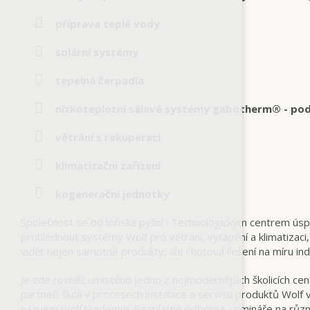
příprava teplé vody
solární systémy
tepelná čerpadla
nízkoteplotní sálavé systémy gabotherm® - podl
větrání s rekuperací
klimatizační zařízení
kogenerační jednotky
Společnost se od loňska pyšní i Technologickým centrem úspo
prohlédnout systémy Wolf pro větrání, vytápění a klimatizac
vidět nejen samotné produkty, ale i hotová řešení na míru ind
Je zde rovněž umístěno jedno z nejmodernějších školicích cen
partneři školí v procesech instalace a servisu produktů Wolf 
názvem WolfAkademie. Bezplatné odborné semináře na různá té