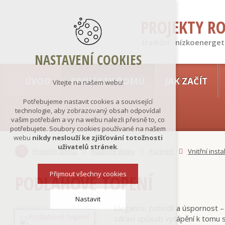
PROJEKTY R
tradiční · nízkoenerget
NASTAVENÍ COOKIES
ÚVOD
PROJEKTY DOMŮ
JAK ZAČÍT
Vítejte na našem webu!
Potřebujeme nastavit cookies a související
technologie, aby zobrazovaný obsah odpovídal
vašim potřebám a vy na webu nalezli přesně to, co
potřebujete. Soubory cookies používané na našem
webu
nikdy neslouží ke zjišťování totožnosti
uživatelů stránek
.
Projekty domů
Rodinné domy
Partneři
Vnitřní inst
Přijmout všechny cookies
PODLAHOVÉ TOPENÍ
Nastavit
Elegance, pohodlí a úspornost – 
zdraví způsob vytápění k tomu s