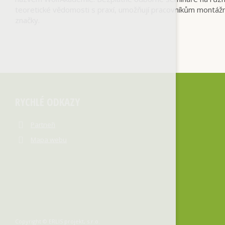
teoretické vědomosti s praxí, umožňují pracovníkům montážní
značky.
RYCHLÉ ODKAZY
Partneři
Mapa webu
Copyright © ERLIS projekt, s.r.o.