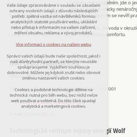
podlahovým vytápěním. Jde o jed
Technická cookies
Vaše údaje zpracováváme v souladu se zásadami
nutná pro provozování webu
provoz je ekonomicky nenáročný, 
ochrany osobních údajů z důvodu následujících
udržení kontextu stránek (session):
V obytných prostorách s podlahovým vytápěním se nevíří prach
potřeb: zpětná vazba od návštěvníků formou
případná přihlášení, volby jazyka, apod.
analytických statistik používání webu, ukládání
nebo přístup k informacím na vašem zařízení,
Úsporného provozu se dosahuje díky tomu, že voda v okruzích
Volitelná cookies
měření obsahu, reklama a vývoj produktů.
radiátorech při zachování stejného tepelného komfortu.
analytická pro anonymizované
vyhodnocení návštěvnosti
Více informací o cookies na našem webu
marketingová cookies
(Google,Smartsupp,Seznam)
Správci vašich údajů bude naše společnost, jakož i
Wolf Česká republika s.r.o.
naši důvěryhodní partneři, se kterými neustále
Více informací o cookies na našem webu
spolupracujeme. Vyjádření souhlasu je
dobrovolné. Můžete jej kdykoli zrušit nebo obnovit
Rybnická 92, 634 00 Brno
změnou nastavení vašich cookies.
Přijmout všechny cookies
Telefon +420 547 429 311, fax: +420 547 213 001
Cookies a podobné technologie dělíme na
technická: nutná pro běh webu, bez nichž nelze
Odmítnout vše
web používat a volitelná. Do této části spadají
Web:
www.wolfcr.cz
,
www.wolfsr.sk
analytická a marketingová cookies.
E-mail:
info@wolfcr.cz
Technologické centrum úspory energií Wolf