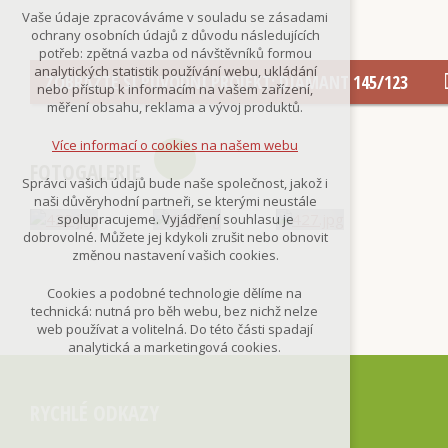
Technická cookies
Vaše údaje zpracováváme v souladu se zásadami
nutná pro provozování webu
ochrany osobních údajů z důvodu následujících
udržení kontextu stránek (session):
potřeb: zpětná vazba od návštěvníků formou
případná přihlášení, volby jazyka, apod.
analytických statistik používání webu, ukládání
ZOBRAZTE SI PŮVODNÍ PROJEKT: DIAMANT 145/123
nebo přístup k informacím na vašem zařízení,
Volitelná cookies
měření obsahu, reklama a vývoj produktů.
analytická pro anonymizované
vyhodnocení návštěvnosti
Více informací o cookies na našem webu
marketingová cookies
FOTOGALERIE
(Google,Smartsupp,Seznam)
Správci vašich údajů bude naše společnost, jakož i
naši důvěryhodní partneři, se kterými neustále
Více informací o cookies na našem webu
spolupracujeme. Vyjádření souhlasu je
dobrovolné. Můžete jej kdykoli zrušit nebo obnovit
změnou nastavení vašich cookies.
Přijmout všechny cookies
Cookies a podobné technologie dělíme na
technická: nutná pro běh webu, bez nichž nelze
Odmítnout vše
web používat a volitelná. Do této části spadají
analytická a marketingová cookies.
RYCHLÉ ODKAZY