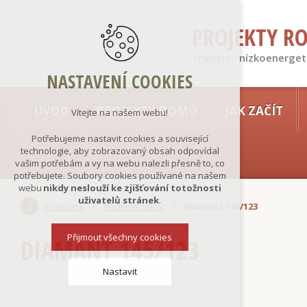
PROJEKTY R
tradiční · nízkoenerget
NASTAVENÍ COOKIES
ÚVOD
PROJEKTY DOMŮ
JAK ZAČÍT
Vítejte na našem webu!
Potřebujeme nastavit cookies a související
technologie, aby zobrazovaný obsah odpovídal
vašim potřebám a vy na webu nalezli přesně to, co
potřebujete. Soubory cookies používané na našem
webu
nikdy neslouží ke zjišťování totožnosti
uživatelů stránek
.
Realizace
Rodinné domy
Diamant 145/123
Přijmout všechny cookies
DIAMANT 145/123
Nastavit