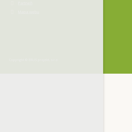
Partneři
Mapa webu
Copyright © ERLIS projekt, s.r.o.