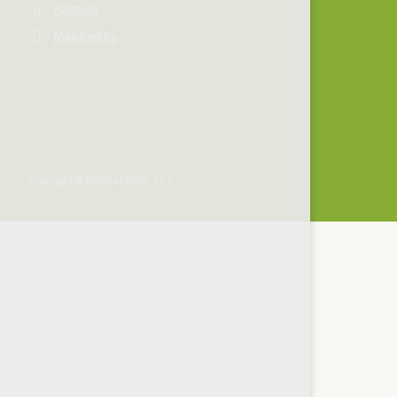
Partneři
Mapa webu
Copyright © ERLIS projekt, s.r.o.