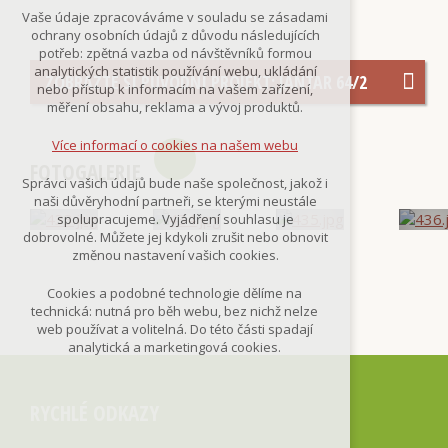
Technická cookies
Vaše údaje zpracováváme v souladu se zásadami
nutná pro provozování webu
ochrany osobních údajů z důvodu následujících
udržení kontextu stránek (session):
potřeb: zpětná vazba od návštěvníků formou
případná přihlášení, volby jazyka, apod.
analytických statistik používání webu, ukládání
ZOBRAZTE SI PŮVODNÍ PROJEKT: JANTAR 64/2
nebo přístup k informacím na vašem zařízení,
Volitelná cookies
měření obsahu, reklama a vývoj produktů.
analytická pro anonymizované
vyhodnocení návštěvnosti
Více informací o cookies na našem webu
marketingová cookies
FOTOGALERIE
(Google,Smartsupp,Seznam)
Správci vašich údajů bude naše společnost, jakož i
naši důvěryhodní partneři, se kterými neustále
Více informací o cookies na našem webu
spolupracujeme. Vyjádření souhlasu je
dobrovolné. Můžete jej kdykoli zrušit nebo obnovit
změnou nastavení vašich cookies.
Přijmout všechny cookies
Cookies a podobné technologie dělíme na
technická: nutná pro běh webu, bez nichž nelze
Odmítnout vše
web používat a volitelná. Do této části spadají
analytická a marketingová cookies.
RYCHLÉ ODKAZY