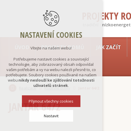
PROJEKTY R
tradiční · nízkoenerget
NASTAVENÍ COOKIES
ÚVOD
PROJEKTY DOMŮ
JAK ZAČÍT
Vítejte na našem webu!
Potřebujeme nastavit cookies a související
technologie, aby zobrazovaný obsah odpovídal
vašim potřebám a vy na webu nalezli přesně to, co
potřebujete. Soubory cookies používané na našem
webu
nikdy neslouží ke zjišťování totožnosti
uživatelů stránek
.
Realizace
Rodinné domy
Jantar 64/2
Přijmout všechny cookies
JANTAR 64/2
Nastavit