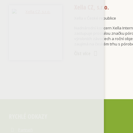
Xella CZ, s.r.o.
Xella v České republice
Nadnárodní koncern Xella Interna
zastupuje proslulou značku pór
výrobních závodech a roční obje
zaujímá na českém trhu s pórob
Číst více
RYCHLÉ ODKAZY
Partneři