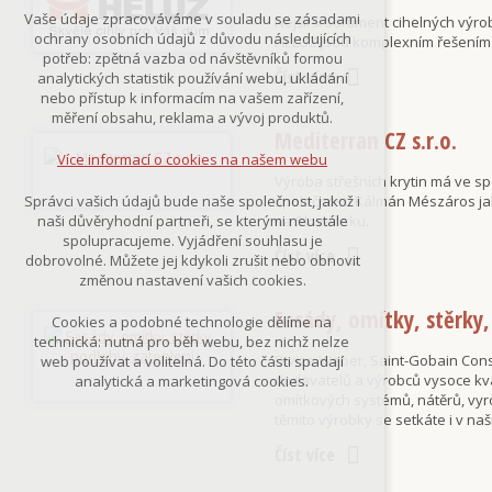
Technická cookies
Vaše údaje zpracováváme v souladu se zásadami
Nejširší sortiment cihelných výro
nutná pro provozování webu
ochrany osobních údajů z důvodu následujících
HELUZ jsou komplexním řešením 
udržení kontextu stránek (session):
potřeb: zpětná vazba od návštěvníků formou
případná přihlášení, volby jazyka, apod.
Číst více
analytických statistik používání webu, ukládání
nebo přístup k informacím na vašem zařízení,
Volitelná cookies
měření obsahu, reklama a vývoj produktů.
analytická pro anonymizované
Mediterran CZ s.r.o.
vyhodnocení návštěvnosti
Více informací o cookies na našem webu
marketingová cookies
Výroba střešních krytin má ve sp
(Google,Smartsupp,Seznam)
společnosti Kálmán Mészáros ja
Správci vašich údajů bude naše společnost, jakož i
na Slovensku.
naši důvěryhodní partneři, se kterými neustále
Více informací o cookies na našem webu
spolupracujeme. Vyjádření souhlasu je
Číst více
dobrovolné. Můžete jej kdykoli zrušit nebo obnovit
změnou nastavení vašich cookies.
Přijmout všechny cookies
Fasády, omítky, stěrky,
Cookies a podobné technologie dělíme na
technická: nutná pro běh webu, bez nichž nelze
Divize Weber, Saint-Gobain Cons
Odmítnout vše
web používat a volitelná. Do této části spadají
dodavatelů a výrobců vysoce kva
analytická a marketingová cookies.
omítkových systémů, nátěrů, vyr
těmito výrobky se setkáte i v naš
Číst více