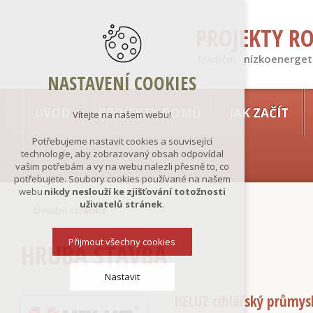
PROJEKTY R
tradiční · nízkoenerget
NASTAVENÍ COOKIES
ÚVOD
PROJEKTY DOMŮ
JAK ZAČÍT
Vítejte na našem webu!
Potřebujeme nastavit cookies a související
technologie, aby zobrazovaný obsah odpovídal
vašim potřebám a vy na webu nalezli přesně to, co
potřebujete. Soubory cookies používané na našem
webu
nikdy neslouží ke zjišťování totožnosti
uživatelů stránek
.
Úvodní stránka
Přijmout všechny cookies
HRUBÁ STAVBA
Nastavit
HELUZ cihlářský průmysl