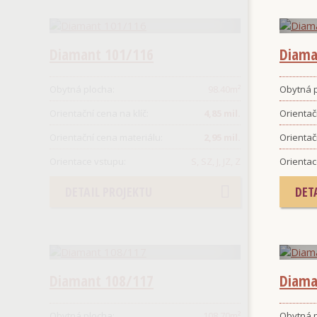
Diamant 101/116
Diama
Obytná plocha:
98.40
m²
Obytná p
Orientační cena na klíč:
4,85 mil.
Orientačn
Orientační cena materiálu:
2,95 mil.
Orientač
Orientace vstupu:
S, SZ, J, JZ, Z
Orientac
DETAIL PROJEKTU
DET
Diamant 108/117
Diama
Obytná plocha:
108.70
m²
Obytná p