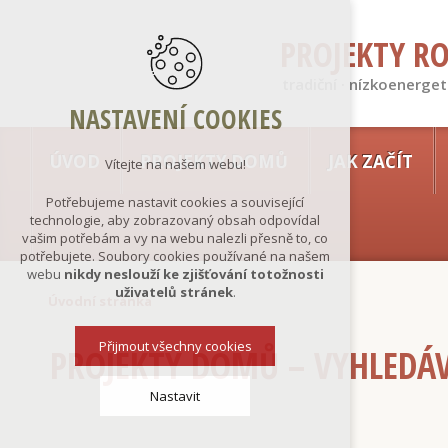
PROJEKTY R
tradiční · nízkoenerget
NASTAVENÍ COOKIES
ÚVOD
PROJEKTY DOMŮ
JAK ZAČÍT
Vítejte na našem webu!
Potřebujeme nastavit cookies a související
technologie, aby zobrazovaný obsah odpovídal
vašim potřebám a vy na webu nalezli přesně to, co
potřebujete. Soubory cookies používané na našem
webu
nikdy neslouží ke zjišťování totožnosti
uživatelů stránek
.
Úvodní stránka
Přijmout všechny cookies
PROJEKTY DOMŮ – VYHLEDÁ
Nastavit