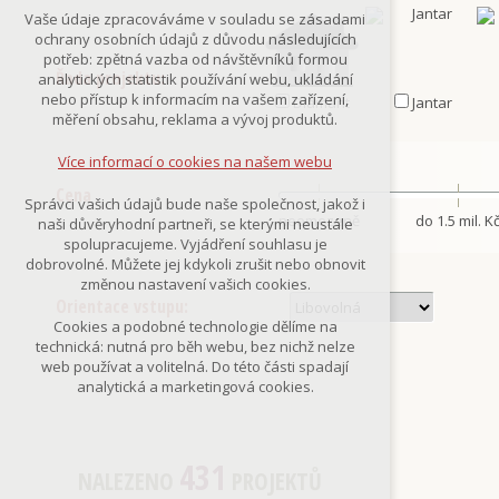
Technická cookies
Vaše údaje zpracováváme v souladu se zásadami
nutná pro provozování webu
ochrany osobních údajů z důvodu následujících
udržení kontextu stránek (session):
potřeb: zpětná vazba od návštěvníků formou
případná přihlášení, volby jazyka, apod.
Řada projektu:
analytických statistik používání webu, ukládání
nebo přístup k informacím na vašem zařízení,
Diamant
Jantar
Volitelná cookies
měření obsahu, reklama a vývoj produktů.
analytická pro anonymizované
vyhodnocení návštěvnosti
Více informací o cookies na našem webu
marketingová cookies
(Google,Smartsupp,Seznam)
Cena
Správci vašich údajů bude naše společnost, jakož i
neomezeně
do 1.5 mil. K
naši důvěryhodní partneři, se kterými neustále
Více informací o cookies na našem webu
spolupracujeme. Vyjádření souhlasu je
dobrovolné. Můžete jej kdykoli zrušit nebo obnovit
změnou nastavení vašich cookies.
Orientace vstupu:
Přijmout všechny cookies
Cookies a podobné technologie dělíme na
technická: nutná pro běh webu, bez nichž nelze
Odmítnout vše
web používat a volitelná. Do této části spadají
analytická a marketingová cookies.
431
NALEZENO
PROJEKTŮ