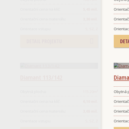
Orientační cena na klíč:
5,45 mil.
Orientačn
Orientační cena materiálu:
3,30 mil.
Orientač
Orientace vstupu:
S, SZ, Z
Orientac
DETAIL PROJEKTU
DET
Diamant 113/142
Diama
Obytná plocha:
115.20
m²
Obytná p
Orientační cena na klíč:
6,10 mil.
Orientačn
Orientační cena materiálu:
3,65 mil.
Orientač
Orientace vstupu:
S, SZ, Z
Orientac