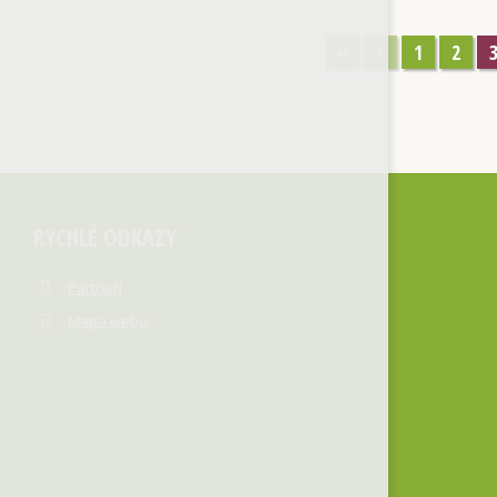
«
‹
1
2
RYCHLÉ ODKAZY
Partneři
Mapa webu