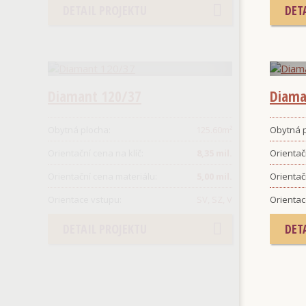
DETAIL PROJEKTU
DET
Diamant 120/37
Diama
Obytná plocha:
125.60
m²
Obytná p
Orientační cena na klíč:
8,35 mil.
Orientačn
Orientační cena materiálu:
5,00 mil.
Orientač
Orientace vstupu:
SV, SZ, V
Orientac
DETAIL PROJEKTU
DET