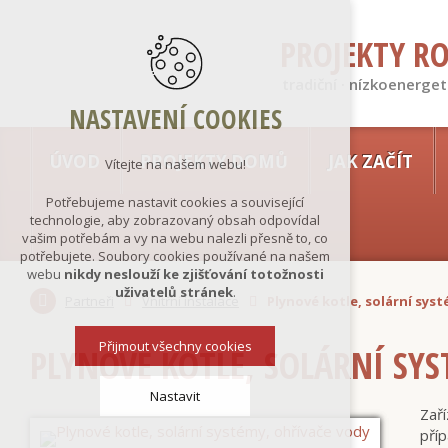
PROJEKTY R
tradiční · nízkoenerget
NASTAVENÍ COOKIES
ÚVOD
PROJEKTY DOMŮ
JAK ZAČÍT
Vítejte na našem webu!
Potřebujeme nastavit cookies a související
technologie, aby zobrazovaný obsah odpovídal
vašim potřebám a vy na webu nalezli přesně to, co
potřebujete. Soubory cookies používané na našem
webu
nikdy neslouží ke zjišťování totožnosti
uživatelů stránek
.
Partneři
Vnitřní instalace
Plynové kotle, solární sys
Přijmout všechny cookies
PLYNOVÉ KOTLE, SOLÁRNÍ SY
Nastavit
Zař
pří