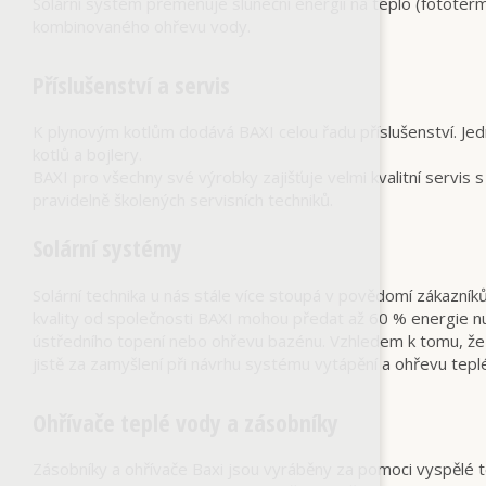
Solární systém přeměňuje sluneční energii na teplo (fototerm
kombinovaného ohřevu vody.
Příslušenství a servis
K plynovým kotlům dodává BAXI celou řadu příslušenství. Je
kotlů a bojlery.
BAXI pro všechny své výrobky zajišťuje velmi kvalitní servis 
pravidelně školených servisních techniků.
Solární systémy
Solární technika u nás stále více stoupá v povědomí zákazníků,
kvality od společnosti BAXI mohou předat až 60 % energie nut
ústředního topení nebo ohřevu bazénu. Vzhledem k tomu, že 
jistě za zamyšlení při návrhu systému vytápění a ohřevu tepl
Ohřívače teplé vody a zásobníky
Zásobníky a ohřívače Baxi jsou vyráběny za pomoci vyspělé t