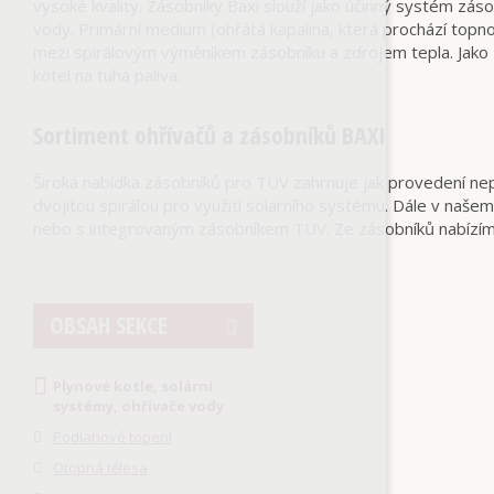
vysoké kvality. Zásobníky Baxi slouží jako účinný systém zá
vody. Primární medium (ohřátá kapalina, která prochází topno
mezi spirálovým výměníkem zásobníku a zdrojem tepla. Jako z
kotel na tuhá paliva.
Sortiment ohřívačů a zásobníků BAXI
Široká nabídka zásobníků pro TUV zahrnuje jak provedení ne
dvojitou spirálou pro využití solárního systému. Dále v n
nebo s integrovaným zásobníkem TUV. Ze zásobníků nabízím
OBSAH SEKCE
Plynové kotle, solární
systémy, ohřívače vody
Podlahové topení
Otopná tělesa