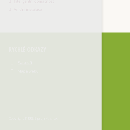
Inteligentní domácnost
Vnitřní instalace
RYCHLÉ ODKAZY
Partneři
Mapa webu
Copyright © ERLIS projekt, s.r.o.