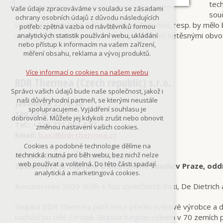
tech
Technická cookies
Vaše údaje zpracováváme v souladu se zásadami
nutná pro provozování webu
sou
ochrany osobních údajů z důvodu následujících
udržení kontextu stránek (session):
vytápění. V dnešní době je téměř nezbytností, resp. by mělo
potřeb: zpětná vazba od návštěvníků formou
případná přihlášení, volby jazyka, apod.
objekty a minimalizovat ztráty tepla infiltrací netěsnými obv
analytických statistik používání webu, ukládání
nebo přístup k informacím na vašem zařízení,
Volitelná cookies
měření obsahu, reklama a vývoj produktů.
analytická pro anonymizované
vyhodnocení návštěvnosti
Více informací o cookies na našem webu
marketingová cookies
BDR Thermea (Czech republic) s.r.o.
(Google,Smartsupp,Seznam)
Správci vašich údajů bude naše společnost, jakož i
naši důvěryhodní partneři, se kterými neustále
Jeseniova 2770/56
Více informací o cookies na našem webu
spolupracujeme. Vyjádření souhlasu je
130 00 Praha 3
dobrovolné. Můžete jej kdykoli zrušit nebo obnovit
Tel.: +420 271 001 627
změnou nastavení vašich cookies.
Email:
baxi@bdrthermea.cz
Přijmout všechny cookies
Cookies a podobné technologie dělíme na
IČ: 26733226, DIČ: CZ26733226
technická: nutná pro běh webu, bez nichž nelze
Odmítnout vše
web používat a volitelná. Do této části spadají
Společnost je zapsána u Městského soudu v Praze, oddí
analytická a marketingová cookies.
Koncem roku 2009 došlo k fúzi společností Baxi, De Dietric
Skupina BDR Thermea patří mezi přední světové výrobce a do
nachází po celé Evropě. Skupina funguje celkem v 70 zemích 