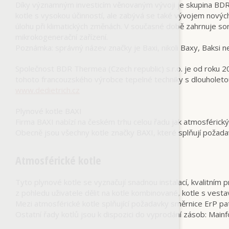
Díky významným investicím věnovaným vývoji je skupina BDR
kotle s vysokou účinností, ale zabývá se také vývojem nových
úlohu při klimatických změnách. V současné době zahrnuje sor
mikrokogenerační zařízení.
Poznámka: správný název značky je Baxi, nikoli Baxy, Baksi 
Společnost BDR Thermea (Czech republic) s.r.o. je od roku 
tohoto francouzského výrobce tepelné techniky s dlouholetou
www.dedietrich.cz
Plynové kotle BAXI
Firma BAXI nabízí na českém trhu celou řadu jak atmosférick
Obecně jsou všechny kotle značky BAXI, které splňují poža
Atmosférické kotle
Tyto plynové kotle se vyznačují snadnou instalací, kvalitním
z pohledu uživatele dělit na kotle kombinované, kotle s vest
Mezi atmosférické kotle splňující požadavky směrnice ErP p
Ostatní řady kotlů jsou k dispozici do vyprodání zásob: Mai