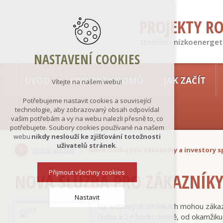
PROJEKTY R
tradiční · nízkoenerget
NASTAVENÍ COOKIES
ÚVOD
PROJEKTY DOMŮ
JAK ZAČÍT
Vítejte na našem webu!
Potřebujeme nastavit cookies a související
technologie, aby zobrazovaný obsah odpovídal
vašim potřebám a vy na webu nalezli přesně to, co
potřebujete. Soubory cookies používané na našem
webu
nikdy neslouží ke zjišťování totožnosti
uživatelů stránek
.
Archiv aktualit
Nová služba pro zákazníky a investory 
Přijmout všechny cookies
NOVÁ SLUŽBA PRO ZÁKAZNÍKY
Nastavit
Na webových stránkách mohou zákazní
týdnu a 24 hodin denně, od okamžiku 