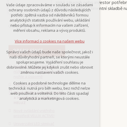
získá zákazník nebo investor potřeb
Technická cookies
Vaše údaje zpracováváme v souladu se zásadami
nutná pro provozování webu
stavbu a jejich sortimentní skladbě n
ochrany osobních údajů z důvodu následujících
udržení kontextu stránek (session):
něj.
potřeb: zpětná vazba od návštěvníků formou
případná přihlášení, volby jazyka, apod.
analytických statistik používání webu, ukládání
nebo přístup k informacím na vašem zařízení,
Odkaz na službu
zde
Volitelná cookies
měření obsahu, reklama a vývoj produktů.
analytická pro anonymizované
vyhodnocení návštěvnosti
Více informací o cookies na našem webu
marketingová cookies
(Google,Smartsupp,Seznam)
OBSAH SEKCE
Správci vašich údajů bude naše společnost, jakož i
naši důvěryhodní partneři, se kterými neustále
Více informací o cookies na našem webu
spolupracujeme. Vyjádření souhlasu je
Postavte si pasivní nebo
dobrovolné. Můžete jej kdykoli zrušit nebo obnovit
nízkoenergetický dům z cihel
změnou nastavení vašich cookies.
rychle a úsporně
Přijmout všechny cookies
Cookies a podobné technologie dělíme na
Studie novinek 2021
technická: nutná pro běh webu, bez nichž nelze
Nová služba pro zákazníky
Odmítnout vše
web používat a volitelná. Do této části spadají
a investory společnosti
analytická a marketingová cookies.
HELUZ
Nové ovládání vnitřního
prostředí VELUX ACTIVE!
Univerzální LED stmívač