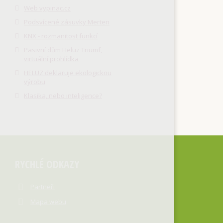
Web vypinac.cz
Podsvícené zásuvky Merten
KNX - rozmanitost funkcí
Pasivní dům Heluz Triumf,
virtuální prohlídka
HELUZ deklaruje ekologickou
výrobu
Klasika, nebo inteligence?
RYCHLÉ ODKAZY
Partneři
Mapa webu