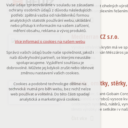
Technická cookies
Vaše údaje zpracováváme v souladu se zásadami
Nejširší sortiment cihelných výro
nutná pro provozování webu
ochrany osobních údajů z důvodu následujících
HELUZ jsou komplexním řešením 
udržení kontextu stránek (session):
potřeb: zpětná vazba od návštěvníků formou
případná přihlášení, volby jazyka, apod.
Číst více
analytických statistik používání webu, ukládání
nebo přístup k informacím na vašem zařízení,
Volitelná cookies
měření obsahu, reklama a vývoj produktů.
analytická pro anonymizované
Mediterran CZ s.r.o.
vyhodnocení návštěvnosti
Více informací o cookies na našem webu
marketingová cookies
Výroba střešních krytin má ve sp
(Google,Smartsupp,Seznam)
společnosti Kálmán Mészáros ja
Správci vašich údajů bude naše společnost, jakož i
na Slovensku.
naši důvěryhodní partneři, se kterými neustále
Více informací o cookies na našem webu
spolupracujeme. Vyjádření souhlasu je
Číst více
dobrovolné. Můžete jej kdykoli zrušit nebo obnovit
změnou nastavení vašich cookies.
Přijmout všechny cookies
Fasády, omítky, stěrky,
Cookies a podobné technologie dělíme na
technická: nutná pro běh webu, bez nichž nelze
Divize Weber, Saint-Gobain Cons
Odmítnout vše
web používat a volitelná. Do této části spadají
dodavatelů a výrobců vysoce kva
analytická a marketingová cookies.
omítkových systémů, nátěrů, vyr
těmito výrobky se setkáte i v naš
Číst více