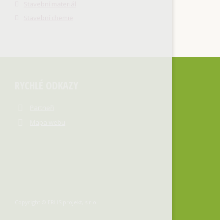
Stavební materiál
Stavební chemie
RYCHLÉ ODKAZY
Partneři
Mapa webu
Copyright © ERLIS projekt, s.r.o.