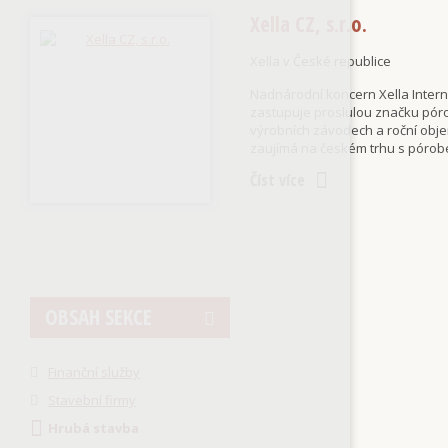
Xella CZ, s.r.o.
Xella v České republice
Nadnárodní koncern Xella Interna
zastupuje proslulou značku pór
výrobních závodech a roční obje
zaujímá na českém trhu s pórob
Číst více
OBSAH SEKCE
Finanční služby
Stavební firmy
Hrubá stavba