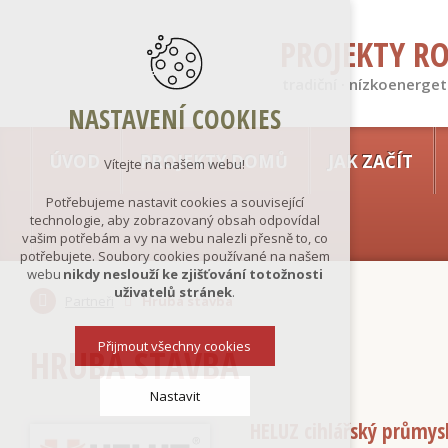
PROJEKTY R
tradiční · nízkoenerget
NASTAVENÍ COOKIES
ÚVOD
PROJEKTY DOMŮ
JAK ZAČÍT
Vítejte na našem webu!
Potřebujeme nastavit cookies a související
technologie, aby zobrazovaný obsah odpovídal
vašim potřebám a vy na webu nalezli přesně to, co
potřebujete. Soubory cookies používané na našem
webu
nikdy neslouží ke zjišťování totožnosti
uživatelů stránek
.
Partneři
Hrubá stavba
Přijmout všechny cookies
HRUBÁ STAVBA
Nastavit
HELUZ cihlářský průmysl