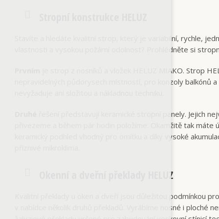
Stropní konstrukce HELUZ
Stavíte a hledáte kvalitní strop, který je variabilní, rychle,
vlastnosti a vysokou požární odolnost? Prohlédněte si stro
Prvním
je strop z nosníků a vložek HELUZ MIAKO. Strop HELUZ 
nepravidelných půdorysech místností, pro konzoly balkónů a
nevyžaduje ani složitou a nákladnou techniku.
Druhé
řešení představují keramické stropní panely. Jejich n
přivezeme a během pár hodin položíme. Okamžitě tak máte 
keramický podhled vhodný pro omítku a díky vysoké akumulaci 
příznivé mikroklima.
Okenní a dveřní překlady HELUZ
Kvalitní překlady u oken a dveří jsou důležitou podmínkou 
v nabídce několik druhů překladů. Vyrábíme nosné i ploché ne
žaluziové překlady určené pro zabudování venkovní stínicí tec