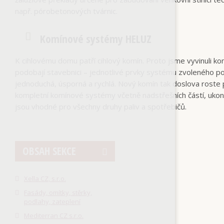
např. pórobetonových tvárnic.
Komínové systémy HELUZ
K cihlovému domu patří cihlový komín. Proto jsme vyvinuli 
podobají stavebnici – jednotlivé prvky systému zvoleného p
jednoduchá, úsporná a rychlá. Nový komín tak doslova roste
kompletní komínové systémy včetně nadstřešních částí, uko
jsou vhodné pro všechny druhy paliv a spotřebičů.
OBSAH SEKCE
Xella CZ, s.r.o.
Fasády, omítky, stěrky,
podlahy, zateplení
Mediterran CZ s.r.o.