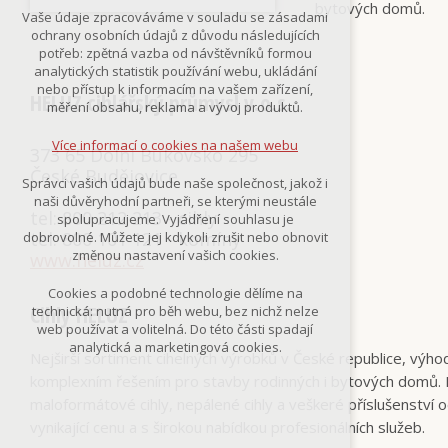
bytových domů.
Technická cookies
Vaše údaje zpracováváme v souladu se zásadami
nutná pro provozování webu
ochrany osobních údajů z důvodu následujících
udržení kontextu stránek (session):
potřeb: zpětná vazba od návštěvníků formou
případná přihlášení, volby jazyka, apod.
analytických statistik používání webu, ukládání
nebo přístup k informacím na vašem zařízení,
HELUZ cihlářský průmysl v.o.s.
Volitelná cookies
měření obsahu, reklama a vývoj produktů.
analytická pro anonymizované
vyhodnocení návštěvnosti
Více informací o cookies na našem webu
373 65 Dolní Bukovsko 295
marketingová cookies
(Google,Smartsupp,Seznam)
České Budějovice
Správci vašich údajů bude naše společnost, jakož i
naši důvěryhodní partneři, se kterými neustále
Více informací o cookies na našem webu
tel: 800 212 213 - cihly
spolupracujeme. Vyjádření souhlasu je
tel: 800 101 121 - komíny
dobrovolné. Můžete jej kdykoli zrušit nebo obnovit
změnou nastavení vašich cookies.
www.heluz.cz
Přijmout všechny cookies
Cookies a podobné technologie dělíme na
Cihly HELUZ
technická: nutná pro běh webu, bez nichž nelze
Odmítnout vše
web používat a volitelná. Do této části spadají
analytická a marketingová cookies.
Nejširší sortiment cihelných výrobků v České republice, výhod
komplexním řešením pro stavby rodinných i bytových domů. D
maloformátové cihly, nepálené cihly a veškeré příslušenství o
vynikající cenu a s širokou nabídkou profesionálních služeb.