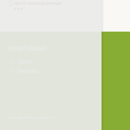
HELUZ cihlářský průmysl
v.o.s.
RYCHLÉ ODKAZY
Partneři
Mapa webu
Copyright © ERLIS projekt, s.r.o.