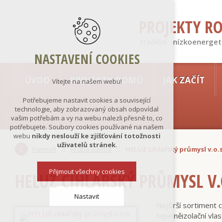
PROJEKTY R
tradiční · nízkoenerget
NASTAVENÍ COOKIES
ÚVOD
PROJEKTY DOMŮ
JAK ZAČÍT
Vítejte na našem webu!
Potřebujeme nastavit cookies a související
technologie, aby zobrazovaný obsah odpovídal
vašim potřebám a vy na webu nalezli přesně to, co
potřebujete. Soubory cookies používané na našem
webu
nikdy neslouží ke zjišťování totožnosti
uživatelů stránek
.
Partneři
Hrubá stavba
HELUZ cihlářský průmysl v.o.s
Přijmout všechny cookies
HELUZ CIHLÁŘSKÝ PRŮMYSL V.
Nastavit
Nejširší sortiment 
tepelněizolační vla