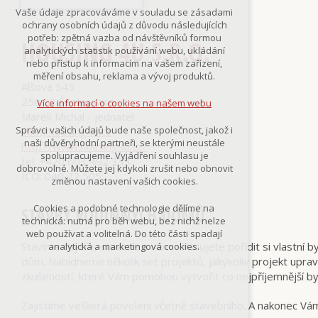
Technická cookies
Vaše údaje zpracováváme v souladu se zásadami
nutná pro provozování webu
ochrany osobních údajů z důvodu následujících
udržení kontextu stránek (session):
potřeb: zpětná vazba od návštěvníků formou
HOUSING 4U S.R.O.
případná přihlášení, volby jazyka, apod.
analytických statistik používání webu, ukládání
nebo přístup k informacím na vašem zařízení,
Volitelná cookies
měření obsahu, reklama a vývoj produktů.
analytická pro anonymizované
Alšova 545
vyhodnocení návštěvnosti
250 92 Šestajovice
Více informací o cookies na našem webu
marketingová cookies
Marek Michal - jednatel
(Google,Smartsupp,Seznam)
Správci vašich údajů bude naše společnost, jakož i
info@housing4u.cz
naši důvěryhodní partneři, se kterými neustále
http://www.housing4u.cz/
Více informací o cookies na našem webu
spolupracujeme. Vyjádření souhlasu je
tel: +420 603 492 333
dobrovolné. Můžete jej kdykoli zrušit nebo obnovit
IČO: 040 22 505
změnou nastavení vašich cookies.
Přijmout všechny cookies
Cookies a podobné technologie dělíme na
STAVBY RODINNÝCH DOMŮ
technická: nutná pro běh webu, bez nichž nelze
Odmítnout vše
web používat a volitelná. Do této části spadají
Stavíme chytře, stavíme s Vámi. Plánujete pořídit si vlastn
analytická a marketingová cookies.
dům. Nabídneme několik set projektů, jakýkoliv projekt up
zkušeností, které Vám pomohou vytvořit co nejpříjemnější by
Zajistíme veškerá povolení včetně stavebního. A nakonec Vám