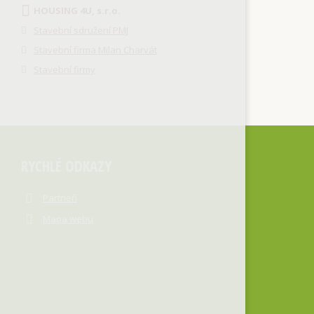
HOUSING 4U, s.r.o.
Stavební sdružení PMJ
Stavební firma Milan Charvát
Stavební firmy
RYCHLÉ ODKAZY
Partneři
Mapa webu