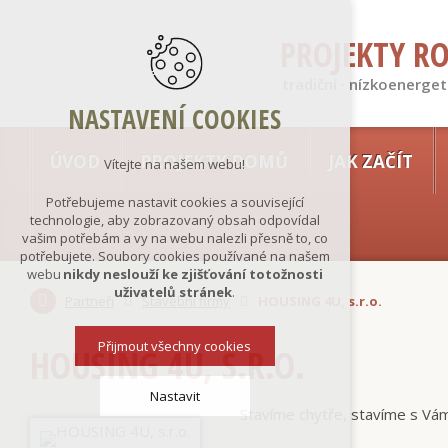
PROJEKTY R
tradiční · nízkoenerget
NASTAVENÍ COOKIES
ÚVOD
PROJEKTY DOMŮ
JAK ZAČÍT
Vítejte na našem webu!
Potřebujeme nastavit cookies a související
technologie, aby zobrazovaný obsah odpovídal
vašim potřebám a vy na webu nalezli přesně to, co
potřebujete. Soubory cookies používané na našem
webu
nikdy neslouží ke zjišťování totožnosti
uživatelů stránek
.
Partneři
Stavební firmy
HOUSING 4U, s.r.o.
Přijmout všechny cookies
HOUSING 4U, S.R.O.
Nastavit
Stavíme chytře, stavíme s Vám