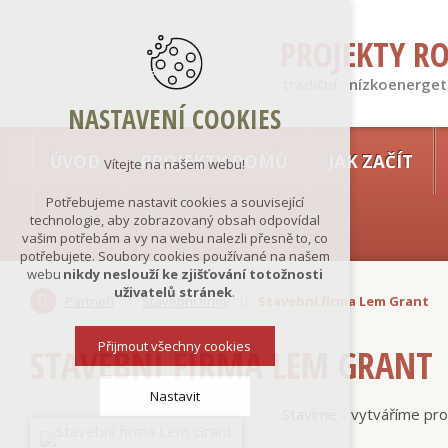
PROJEKTY R
tradiční · nízkoenerget
NASTAVENÍ COOKIES
ÚVOD
PROJEKTY DOMŮ
JAK ZAČÍT
Vítejte na našem webu!
Potřebujeme nastavit cookies a související
technologie, aby zobrazovaný obsah odpovídal
vašim potřebám a vy na webu nalezli přesně to, co
potřebujete. Soubory cookies používané na našem
webu
nikdy neslouží ke zjišťování totožnosti
uživatelů stránek
.
Partneři
Stavební firmy
Stavební firma Lem Grant
Přijmout všechny cookies
STAVEBNÍ FIRMA LEM GRANT
Nastavit
Stavíme - vytváříme pr