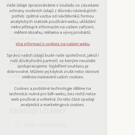
Technická cookies
Vaše údaje zpracováváme v souladu se zásadami
nutná pro provozování webu
ochrany osobních údajů z důvodu následujících
udržení kontextu stránek (session):
potřeb: zpětná vazba od návštěvníků formou
případná přihlášení, volby jazyka, apod.
analytických statistik používání webu, ukládání
Lem Grant, s.r.o.
nebo přístup k informacím na vašem zařízení,
Volitelná cookies
Za Mototechnou 1619
měření obsahu, reklama a vývoj produktů.
analytická pro anonymizované
155 00 Praha 5
vyhodnocení návštěvnosti
Více informací o cookies na našem webu
marketingová cookies
mobil:+420 774 271 972
(Google,Smartsupp,Seznam)
Správci vašich údajů bude naše společnost, jakož i
skype: lemgrant1
naši důvěryhodní partneři, se kterými neustále
Více informací o cookies na našem webu
e-mail:
lemgrant@lemgrant.cz
spolupracujeme. Vyjádření souhlasu je
dobrovolné. Můžete jej kdykoli zrušit nebo obnovit
mobil:+420608047906
změnou nastavení vašich cookies.
e-mail:
sokoloff@lemgrant.cz
Přijmout všechny cookies
Cookies a podobné technologie dělíme na
technická: nutná pro běh webu, bez nichž nelze
Odmítnout vše
web používat a volitelná. Do této části spadají
analytická a marketingová cookies.
SOUVISEJÍCÍ ČLÁNKY
Výběr stavební firmy