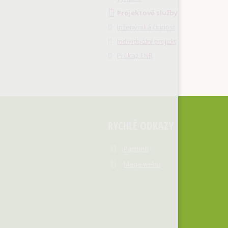
Projektové služby
Inženýrská činnost
Individuální projekt
Průkaz ENB
RYCHLÉ ODKAZY
Partneři
Mapa webu