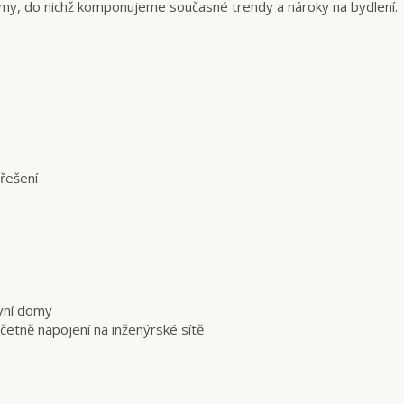
y, do nichž komponujeme současné trendy a nároky na bydlení.
řešení
vní domy
etně napojení na inženýrské sítě