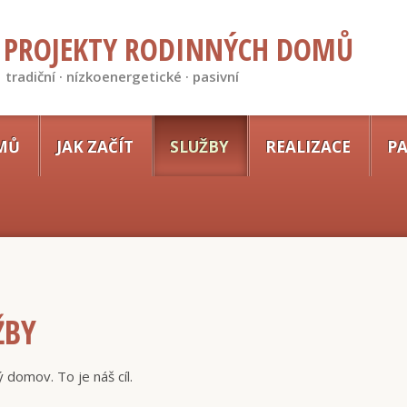
PROJEKTY RODINNÝCH DOMŮ
tradiční · nízkoenergetické · pasivní
MŮ
JAK ZAČÍT
SLUŽBY
REALIZACE
PA
ŽBY
 domov. To je náš cíl.