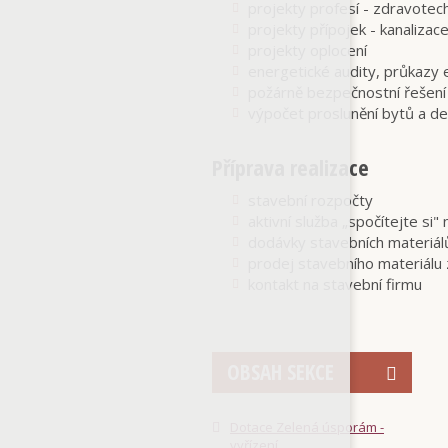
projekty profesí - zdravotech
projekty přípojek - kanalizace
projekty oplocení
energetické audity, průkazy 
požárně bezpečnostní řešení
výpočet proslunění bytů a de
Příprava realizace
stavební rozpočty
aktivní služba „spočítejte s
dodávky stavebních materiál
prodej stavebního materiálu
kontakt na stavební firmu
OBSAH SEKCE
Dotace Zelená úsporám -
vyřízení