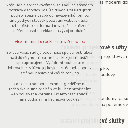
Projektujeme pro Vás moderní dom
Technická cookies
Vaše údaje zpracováváme v souladu se zásadami
nutná pro provozování webu
ochrany osobních údajů z důvodu následujících
udržení kontextu stránek (session):
potřeb: zpětná vazba od návštěvníků formou
případná přihlášení, volby jazyka, apod.
analytických statistik používání webu, ukládání
nebo přístup k informacím na vašem zařízení,
Volitelná cookies
měření obsahu, reklama a vývoj produktů.
analytická pro anonymizované
vyhodnocení návštěvnosti
Více informací o cookies na našem webu
marketingová cookies
Základní projektové služby
(Google,Smartsupp,Seznam)
Správci vašich údajů bude naše společnost, jakož i
pestrá nabídka projektových 
naši důvěryhodní partneři, se kterými neustále
Více informací o cookies na našem webu
rodinné domy
spolupracujeme. Vyjádření souhlasu je
dobrovolné. Můžete jej kdykoli zrušit nebo obnovit
individuální projekty
změnou nastavení vašich cookies.
administrativní budovy
Přijmout všechny cookies
bytové domy
Cookies a podobné technologie dělíme na
garáže
technická: nutná pro běh webu, bez nichž nelze
chaty, altány
Odmítnout vše
web používat a volitelná. Do této části spadají
nízkoenergetické domy, pasi
analytická a marketingová cookies.
umístění domu na pozemek vč
Ostatní projektové služby