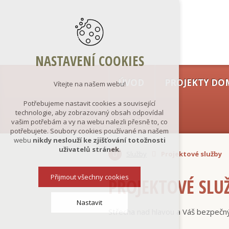
NASTAVENÍ COOKIES
ÚVOD
PROJEKTY DO
Vítejte na našem webu!
Potřebujeme nastavit cookies a související
technologie, aby zobrazovaný obsah odpovídal
vašim potřebám a vy na webu nalezli přesně to, co
potřebujete. Soubory cookies používané na našem
webu
nikdy neslouží ke zjišťování totožnosti
uživatelů stránek
.
Služby
Projektové služby
Přijmout všechny cookies
PROJEKTOVÉ SLU
Nastavit
Střecha nad hlavou a Váš bezpečný