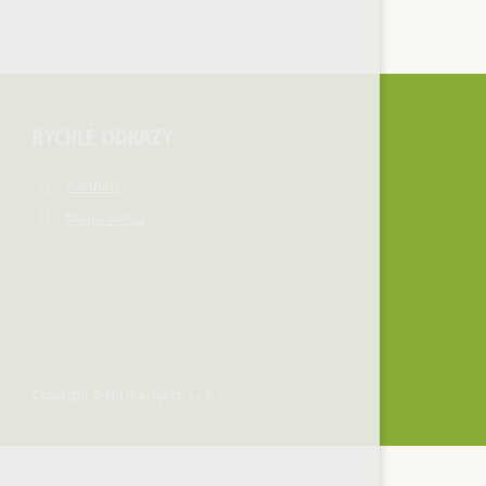
RYCHLÉ ODKAZY
Partneři
Mapa webu
Copyright © ERLIS projekt, s.r.o.