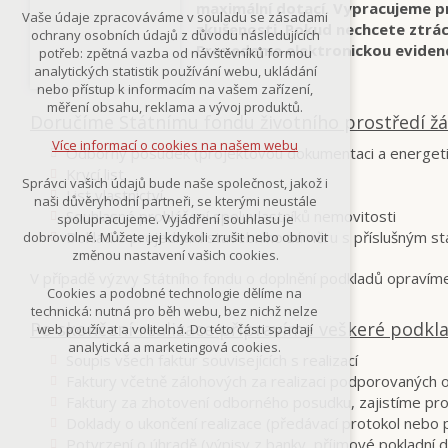
maximální dotací. Vypracujeme 
Technická cookies
Vaše údaje zpracováváme v souladu se zásadami
nutná pro provozování webu
zkušenosti. Pokud nechcete ztrá
ochrany osobních údajů z důvodu následujících
udržení kontextu stránek (session):
Provedeme elektronickou evidenci
potřeb: zpětná vazba od návštěvníků formou
případná přihlášení, volby jazyka, apod.
analytických statistik používání webu, ukládání
nebo přístup k informacím na vašem zařízení,
Volitelná cookies
měření obsahu, reklama a vývoj produktů.
analytická pro anonymizované
Doručíme Státnímu fondu životního prostředí žá
vyhodnocení návštěvnosti
Více informací o cookies na našem webu
Odborný posudek (projektovou dokumentaci a energet
marketingová cookies
(Google,Smartsupp,Seznam)
Krycí list
Správci vašich údajů bude naše společnost, jakož i
List vlastnictví
naši důvěryhodní partneři, se kterými neustále
Více informací o cookies na našem webu
Souhlasné prohlášení spoluvlastníků nemovitosti
spolupracujeme. Vyjádření souhlasu je
Doklad o projednání stavebního záměru s příslušným 
dobrovolné. Můžete jej kdykoli zrušit nebo obnovit
změnou nastavení vašich cookies.
V případě výzvy Státního fondu o doplnění podkladů opravím
Přijmout všechny cookies
Cookies a podobné technologie dělíme na
technická: nutná pro běh webu, bez nichž nelze
Po skončení realizace připravíme veškeré podklad
Odmítnout vše
web používat a volitelná. Do této části spadají
analytická a marketingová cookies.
Soupis všech faktur souvisejících s realizací
Faktury včetně zálohových za realizaci podporovaných o
Faktury za zhotovení odborného posudku, zajistíme pr
Doklady o ukončení realizace (předávací protokol nebo 
Potvrzení o úhradě (výpisy z banky, příjmové pokladní 