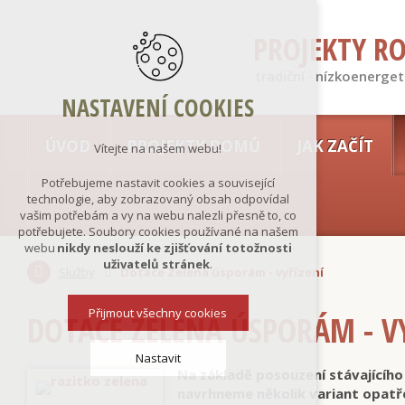
PROJEKTY R
tradiční · nízkoenerget
NASTAVENÍ COOKIES
ÚVOD
PROJEKTY DOMŮ
JAK ZAČÍT
Vítejte na našem webu!
Potřebujeme nastavit cookies a související
technologie, aby zobrazovaný obsah odpovídal
vašim potřebám a vy na webu nalezli přesně to, co
potřebujete. Soubory cookies používané na našem
webu
nikdy neslouží ke zjišťování totožnosti
uživatelů stránek
.
Služby
Dotace Zelená úsporám - vyřízení
Přijmout všechny cookies
DOTACE ZELENÁ ÚSPORÁM - V
Nastavit
Na základě posouzení stávajícího
navrhneme několik variant opatře