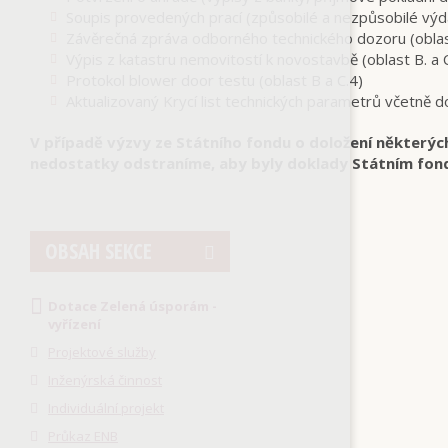
Soupis provedených prací (způsobilé a nezpůsobilé výd
Závěrečná zpráva odborného technického dozoru (oblas
Výpis z katastru nemovitostí k novostavbě (oblast B. a 
Protokol blower door testu (oblast B a C.4)
Aktualizovaný Krycí list technických parametrů včetně 
V případě výzvy ze Státního fondu o doložení některý
nedostatky odstraníme, aby byly doklady Státním fo
OBSAH SEKCE
Dotace Zelená úsporám -
vyřízení
Projektové služby
Inženýrská činnost
Individuální projekt
Průkaz ENB