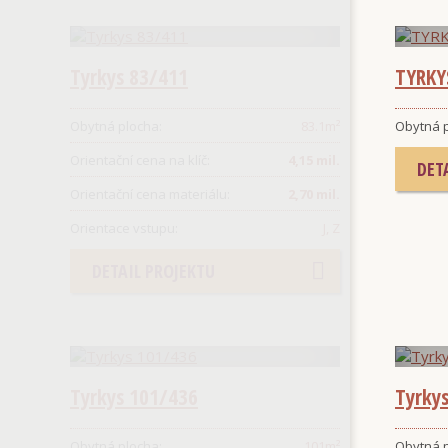
Tyrkys 83/411
TYRKY
Obytná plocha:
83.1
m²
Obytná p
Orientační cena na klíč:
4,15 mil.
DET
Orientační cena materiálu:
2,70 mil.
Orientace vstupu:
J, Z
DETAIL PROJEKTU
Tyrkys 101/436
Tyrky
Obytná plocha:
101
m²
Obytná p