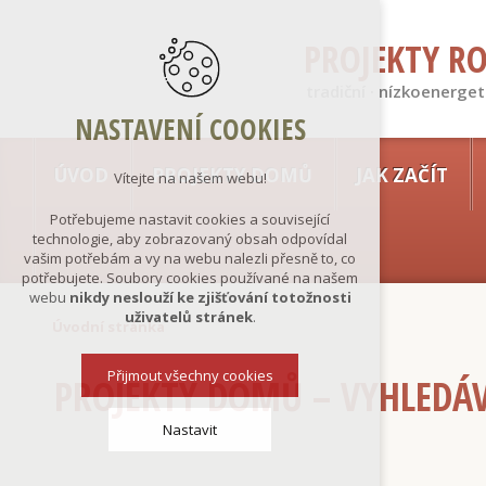
PROJEKTY R
tradiční · nízkoenerget
NASTAVENÍ COOKIES
ÚVOD
PROJEKTY DOMŮ
JAK ZAČÍT
Vítejte na našem webu!
Potřebujeme nastavit cookies a související
technologie, aby zobrazovaný obsah odpovídal
vašim potřebám a vy na webu nalezli přesně to, co
potřebujete. Soubory cookies používané na našem
webu
nikdy neslouží ke zjišťování totožnosti
uživatelů stránek
.
Úvodní stránka
Přijmout všechny cookies
PROJEKTY DOMŮ – VYHLEDÁ
Nastavit