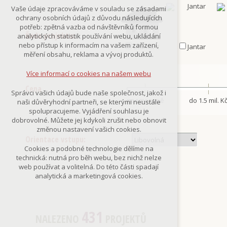
Technická cookies
Vaše údaje zpracováváme v souladu se zásadami
nutná pro provozování webu
ochrany osobních údajů z důvodu následujících
udržení kontextu stránek (session):
potřeb: zpětná vazba od návštěvníků formou
případná přihlášení, volby jazyka, apod.
Řada projektu:
analytických statistik používání webu, ukládání
nebo přístup k informacím na vašem zařízení,
Diamant
Jantar
Volitelná cookies
měření obsahu, reklama a vývoj produktů.
analytická pro anonymizované
vyhodnocení návštěvnosti
Více informací o cookies na našem webu
marketingová cookies
(Google,Smartsupp,Seznam)
Cena
Správci vašich údajů bude naše společnost, jakož i
neomezeně
do 1.5 mil. K
naši důvěryhodní partneři, se kterými neustále
Více informací o cookies na našem webu
spolupracujeme. Vyjádření souhlasu je
dobrovolné. Můžete jej kdykoli zrušit nebo obnovit
změnou nastavení vašich cookies.
Orientace vstupu:
Přijmout všechny cookies
Cookies a podobné technologie dělíme na
technická: nutná pro běh webu, bez nichž nelze
Odmítnout vše
web používat a volitelná. Do této části spadají
analytická a marketingová cookies.
431
NALEZENO
PROJEKTŮ