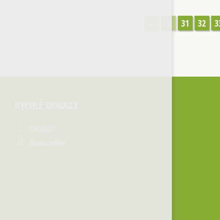
«
‹
31
32
3
RYCHLÉ ODKAZY
Partneři
Mapa webu