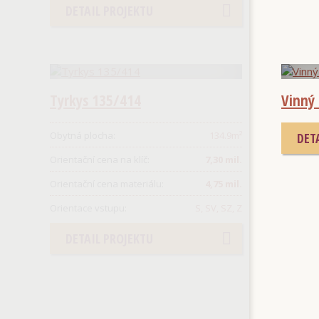
DETAIL PROJEKTU
Tyrkys 135/414
Vinný 
Obytná plocha:
134.9
m²
DET
Orientační cena na klíč:
7,30 mil.
Orientační cena materiálu:
4,75 mil.
Orientace vstupu:
S, SV, SZ, Z
DETAIL PROJEKTU