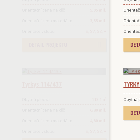
Orientační cena na klíč:
5,05 mil.
Orientačn
Orientační cena materiálu:
3,55 mil.
Orientač
Orientace vstupu:
S, SV, SZ, V
Orientac
DETAIL PROJEKTU
DET
Tyrkys 114/437
TYRKY
Obytná plocha:
113.1
m²
Obytná p
Orientační cena na klíč:
6,80 mil.
DET
Orientační cena materiálu:
4,80 mil.
Orientace vstupu:
S, SV, SZ, V